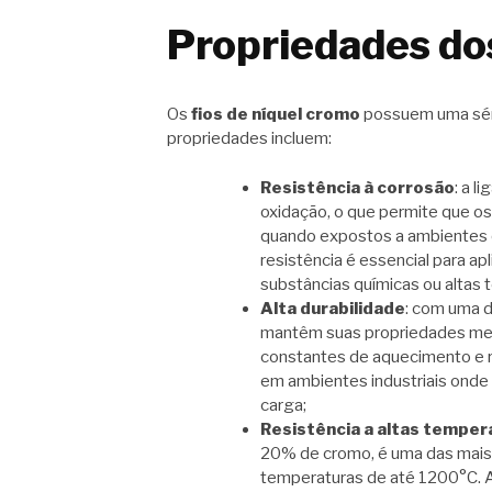
Propriedades dos
Os
fios de níquel cromo
possuem uma série
propriedades incluem:
Resistência à corrosão
: a l
oxidação, o que permite que o
quando expostos a ambientes 
resistência é essencial para 
substâncias químicas ou altas 
Alta durabilidade
: com uma d
mantêm suas propriedades me
constantes de aquecimento e r
em ambientes industriais onde
carga;
Resistência a altas temper
20% de cromo, é uma das mais 
temperaturas de até 1200°C. A