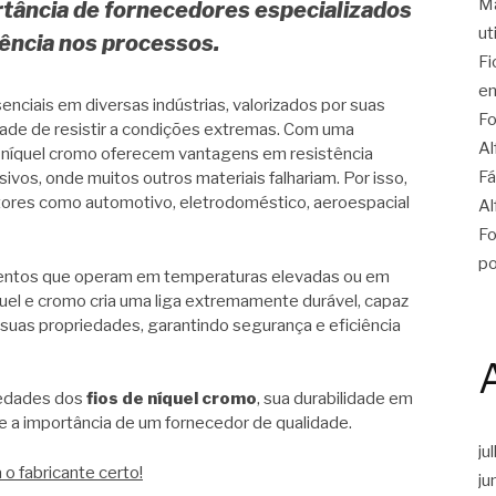
Ma
ortância de fornecedores especializados
ut
iência nos processos.
Fi
en
enciais em diversas indústrias, valorizados por suas
Fo
dade de resistir a condições extremas. Com uma
Al
de níquel cromo oferecem vantagens em resistência
Fá
vos, onde muitos outros materiais falhariam. Por isso,
etores como automotivo, eletrodoméstico, aeroespacial
Al
Fo
po
mentos que operam em temperaturas elevadas ou em
uel e cromo cria uma liga extremamente durável, capaz
uas propriedades, garantindo segurança e eficiência
iedades dos
fios de níquel cromo
, sua durabilidade em
 e a importância de um fornecedor de qualidade.
ju
 o fabricante certo!
ju