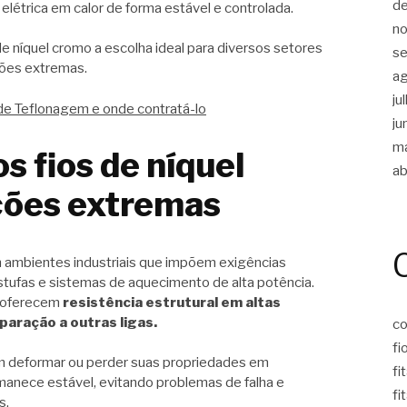
d
elétrica em calor de forma estável e controlada.
n
e níquel cromo a escolha ideal para diversos setores
s
ões extremas.
a
ju
de Teflonagem e onde contratá-lo
ju
m
s fios de níquel
ab
ções extremas
 ambientes industriais que impõem exigências
stufas e sistemas de aquecimento de alta potência.
o oferecem
resistência estrutural em altas
paração a outras ligas.
co
fi
em deformar ou perder suas propriedades em
fi
manece estável, evitando problemas de falha e
fi
s.