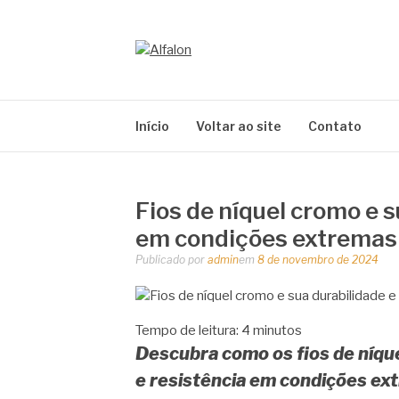
Pular
para
o
ALFALON
conteúdo
comércio e serviços pertinentes aos produtos
Início
Voltar ao site
Contato
Fios de níquel cromo e s
em condições extremas
Publicado por
admin
em
8 de novembro de 2024
Tempo de leitura:
4
minutos
Descubra como os fios de níqu
e resistência em condições ex