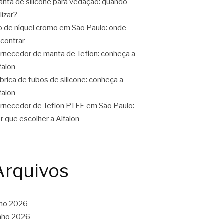
nta de silicone para vedação: quando
ilizar?
o de níquel cromo em São Paulo: onde
contrar
rnecedor de manta de Teflon: conheça a
falon
brica de tubos de silicone: conheça a
falon
rnecedor de Teflon PTFE em São Paulo:
r que escolher a Alfalon
Arquivos
lho 2026
nho 2026