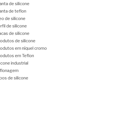
nta de silicone
nta de teflon
eo de silicone
rfil de silicone
acas de silicone
odutos de silicone
odutos em níquel cromo
odutos em Teflon
licone industrial
eflonagem
bos de silicone