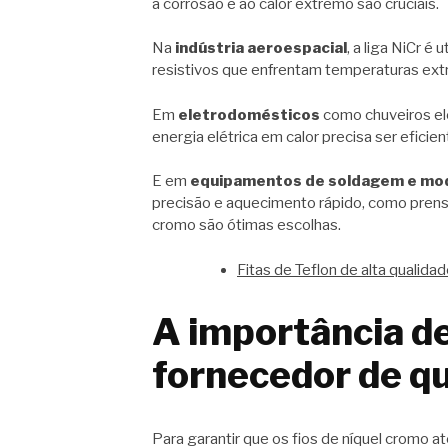
à corrosão e ao calor extremo são cruciais.
Na
indústria aeroespacial
, a liga NiCr 
resistivos que enfrentam temperaturas ext
Em
eletrodomésticos
como chuveiros el
energia elétrica em calor precisa ser eficien
E em
equipamentos de soldagem e mod
precisão e aquecimento rápido, como prensa
cromo são ótimas escolhas.
Fitas de Teflon de alta qualida
A importância d
fornecedor de q
Para garantir que os fios de níquel cromo 