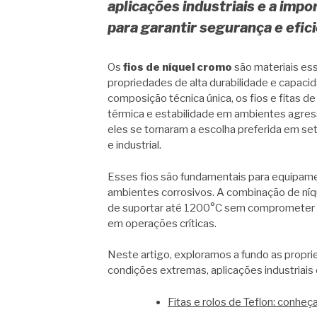
aplicações industriais e a imp
para garantir segurança e efic
Os
fios de níquel cromo
são materiais ess
propriedades de alta durabilidade e capaci
composição técnica única, os fios e fitas 
térmica e estabilidade em ambientes agressi
eles se tornaram a escolha preferida em s
e industrial.
Esses fios são fundamentais para equipa
ambientes corrosivos. A combinação de níq
de suportar até 1200°C sem comprometer s
em operações críticas.
Neste artigo, exploramos a fundo as propr
condições extremas, aplicações industriais
Fitas e rolos de Teflon: conheça