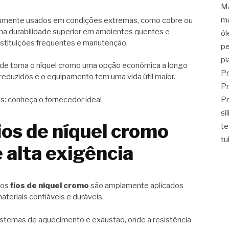
Ma
ma
umente usados em condições extremas, como cobre ou
uma durabilidade superior em ambientes quentes e
ól
bstituições frequentes e manutenção.
pe
pl
dade torna o níquel cromo uma opção econômica a longo
Pr
reduzidos e o equipamento tem uma vida útil maior.
Pr
es: conheça o fornecedor ideal
Pr
si
ios de níquel cromo
t
tu
 alta exigência
 os
fios de níquel cromo
são amplamente aplicados
teriais confiáveis e duráveis.
sistemas de aquecimento e exaustão, onde a resistência