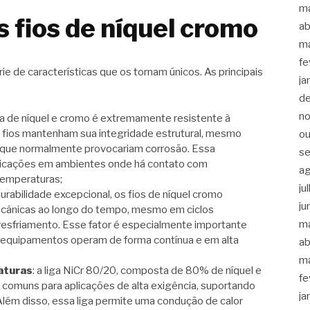
m
 fios de níquel cromo
ab
m
fe
 de características que os tornam únicos. As principais
ja
d
n
iga de níquel e cromo é extremamente resistente à
s fios mantenham sua integridade estrutural, mesmo
ou
que normalmente provocariam corrosão. Essa
s
aplicações em ambientes onde há contato com
a
temperaturas;
ju
urabilidade excepcional, os fios de níquel cromo
ju
cânicas ao longo do tempo, mesmo em ciclos
m
esfriamento. Esse fator é especialmente importante
 equipamentos operam de forma contínua e em alta
ab
m
aturas
: a liga NiCr 80/20, composta de 80% de níquel e
fe
comuns para aplicações de alta exigência, suportando
ja
lém disso, essa liga permite uma condução de calor