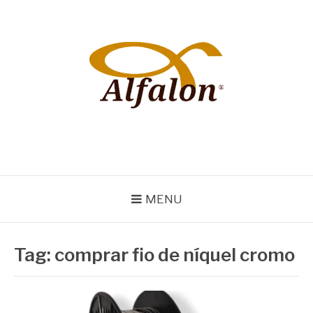
Pular
para
o
conteúdo
ALFALON
comércio e serviços pertinentes aos produtos de embalagens
MENU
Tag:
comprar fio de níquel cromo