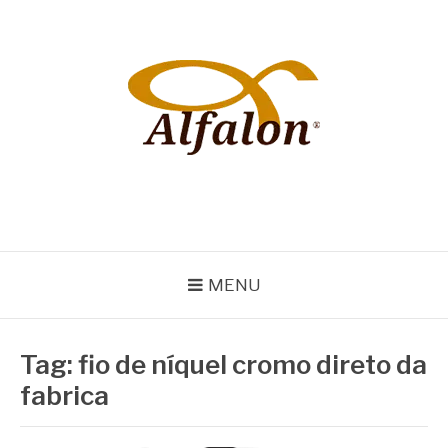
Pular
para
o
conteúdo
ALFALON
comércio e serviços pertinentes aos produtos de embalagens
MENU
Tag:
fio de níquel cromo direto da
fabrica