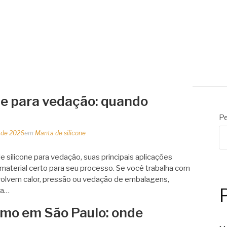
 de embalagens
ne para vedação: quando
Pe
o de 2026
em
Manta de silicone
 silicone para vedação, suas principais aplicações
 material certo para seu processo. Se você trabalha com
volvem calor, pressão ou vedação de embalagens,
da…
romo em São Paulo: onde