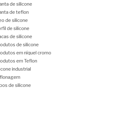
nta de silicone
nta de teflon
eo de silicone
rfil de silicone
acas de silicone
odutos de silicone
odutos em níquel cromo
odutos em Teflon
licone industrial
eflonagem
bos de silicone