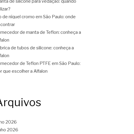
nta de silicone para vedação: quando
ilizar?
o de níquel cromo em São Paulo: onde
contrar
rnecedor de manta de Teflon: conheça a
falon
brica de tubos de silicone: conheça a
falon
rnecedor de Teflon PTFE em São Paulo:
r que escolher a Alfalon
Arquivos
lho 2026
nho 2026