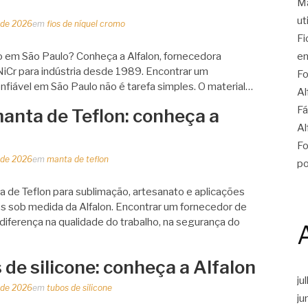
Ma
ut
o de 2026
em
fios de níquel cromo
Fi
mo em São Paulo? Conheça a Alfalon, fornecedora
en
 NiCr para indústria desde 1989. Encontrar um
Fo
onfiável em São Paulo não é tarefa simples. O material…
Al
Fá
anta de Teflon: conheça a
Al
Fo
o de 2026
em
manta de teflon
po
 de Teflon para sublimação, artesanato e aplicações
s sob medida da Alfalon. Encontrar um fornecedor de
 diferença na qualidade do trabalho, na segurança do
 de silicone: conheça a Alfalon
ju
o de 2026
em
tubos de silicone
ju