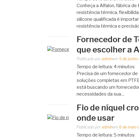
Conheça a Alfalon, fábrica de
resistência térmica, flexibili
silicone qualificada é impor
resistência térmica e precis
Fornecedor de T
que escolher a A
Publicado por
admin
em
5 de junho
Tempo de leitura:
4
minutos
Precisa de um fornecedor de 
soluções completas em PTFE 
está buscando um fornecedor
necessidades da sua…
Fio de níquel cr
onde usar
Publicado por
admin
em
6 de maio 
Tempo de leitura:
5
minutos