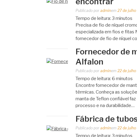
encontrar
Publicado por
admin
em
27 de julh
Tempo de leitura:
3
minutos
Precisa de fio de níquel cro
especializada em fios e fitas
fornecedor de fio de níquel c
Fornecedor de m
Alfalon
Publicado por
admin
em
22 de julh
Tempo de leitura:
6
minutos
Encontre fornecedor de manta
térmicas. Conheça as soluçõe
manta de Teflon confiável faz
processo e na durabilidade…
Fábrica de tubos
Publicado por
admin
em
22 de julh
Tempo de leitura:
3
minutos