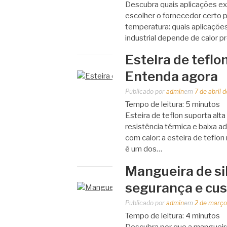
Descubra quais aplicações ex
escolher o fornecedor certo pa
temperatura: quais aplicaçõ
industrial depende de calor p
Esteira de teflo
Entenda agora
Publicado por
admin
em
7 de abril 
Tempo de leitura:
5
minutos
Esteira de teflon suporta alt
resistência térmica e baixa 
com calor: a esteira de teflo
é um dos…
Mangueira de sil
segurança e cus
Publicado por
admin
em
2 de março
Tempo de leitura:
4
minutos
Descubra por que a mangueira 