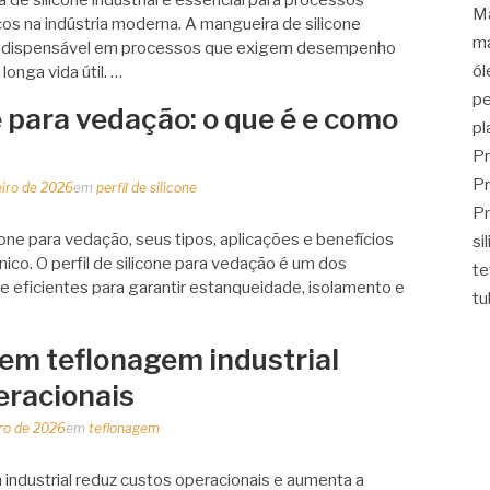
Ma
os na indústria moderna. A mangueira de silicone
ma
 indispensável em processos que exigem desempenho
ól
longa vida útil. …
pe
ne para vedação: o que é e como
pl
Pr
Pr
eiro de 2026
em
perfil de silicone
Pr
cone para vedação, seus tipos, aplicações e benefícios
si
ônico. O perfil de silicone para vedação é um dos
t
 eficientes para garantir estanqueidade, isolamento e
tu
 em teflonagem industrial
eracionais
iro de 2026
em
teflonagem
ndustrial reduz custos operacionais e aumenta a