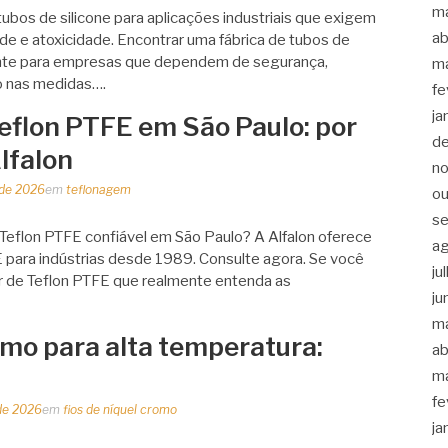
m
 tubos de silicone para aplicações industriais que exigem
ab
dade e atoxicidade. Encontrar uma fábrica de tubos de
tante para empresas que dependem de segurança,
m
ão nas medidas….
fe
ja
eflon PTFE em São Paulo: por
d
lfalon
n
 de 2026
em
teflonagem
ou
s
Teflon PTFE confiável em São Paulo? A Alfalon oferece
a
para indústrias desde 1989. Consulte agora. Se você
ju
 de Teflon PTFE que realmente entenda as
ju
m
omo para alta temperatura:
ab
m
fe
de 2026
em
fios de níquel cromo
ja