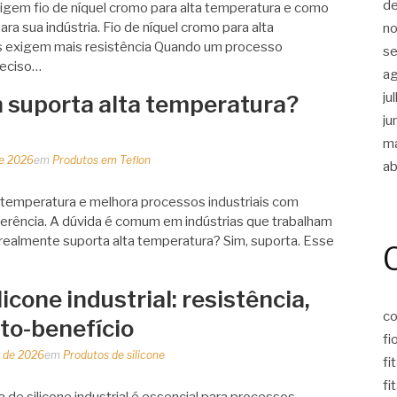
d
igem fio de níquel cromo para alta temperatura e como
ra sua indústria. Fio de níquel cromo para alta
n
es exigem mais resistência Quando um processo
s
reciso…
a
ju
n suporta alta temperatura?
ju
m
de 2026
em
Produtos em Teflon
ab
a temperatura e melhora processos industriais com
aderência. A dúvida é comum em indústrias que trabalham
n realmente suporta alta temperatura? Sim, suporta. Esse
icone industrial: resistência,
co
to-benefício
fi
 de 2026
em
Produtos de silicone
fi
fi
de silicone industrial é essencial para processos