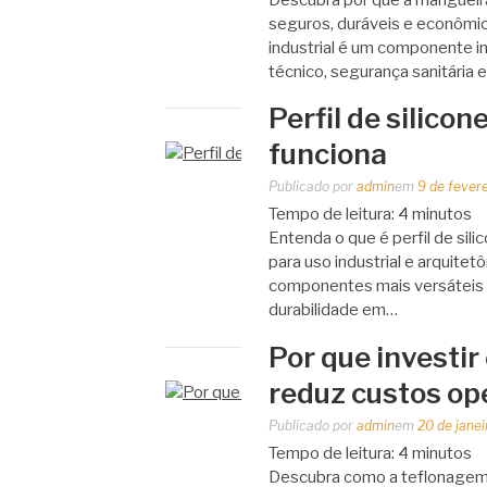
seguros, duráveis e econômic
industrial é um componente
técnico, segurança sanitária e 
Perfil de silico
funciona
Publicado por
admin
em
9 de fever
Tempo de leitura:
4
minutos
Entenda o que é perfil de sili
para uso industrial e arquitet
componentes mais versáteis e
durabilidade em…
Por que investir
reduz custos op
Publicado por
admin
em
20 de jane
Tempo de leitura:
4
minutos
Descubra como a teflonagem i