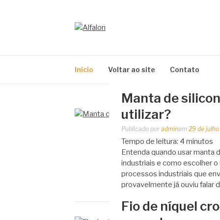
Pular
para
o
ALFALON
conteúdo
comércio e serviços pertinentes aos produtos
Início
Voltar ao site
Contato
Manta de silico
utilizar?
Publicado por
admin
em
29 de julh
Tempo de leitura:
4
minutos
Entenda quando usar manta de
industriais e como escolher o
processos industriais que en
provavelmente já ouviu falar 
Fio de níquel c