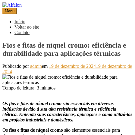
Pular
para
Menu
Alfalon
comércio e serviços pertinentes aos produtos de embalagens
o
conteúdo
Início
Voltar ao site
Contato
Fios e fitas de níquel cromo: eficiência e
durabilidade para aplicações térmicas
Publicado por
admin
em
19 de dezembro de 2024
19 de dezembro de
2024
Tempo de leitura:
3
minutos
Os fios e fitas de níquel cromo são essenciais em diversas
indústrias devido à sua alta resistência térmica e eficiência
elétrica. Entenda suas características, aplicações e como utilizá-los
em projetos industriais e domésticos.
Os
fios e fitas de níquel cromo
são elementos essenciais para