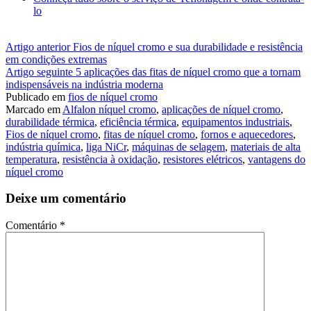
lo
Continue
Artigo anterior
Fios de níquel cromo e sua durabilidade e resistência
em condições extremas
lendo
Artigo seguinte
5 aplicações das fitas de níquel cromo que a tornam
indispensáveis na indústria moderna
Publicado em
fios de níquel cromo
Marcado em
Alfalon níquel cromo
,
aplicações de níquel cromo
,
durabilidade térmica
,
eficiência térmica
,
equipamentos industriais
,
Fios de níquel cromo
,
fitas de níquel cromo
,
fornos e aquecedores
,
indústria química
,
liga NiCr
,
máquinas de selagem
,
materiais de alta
temperatura
,
resistência à oxidação
,
resistores elétricos
,
vantagens do
níquel cromo
Deixe um comentário
Comentário
*