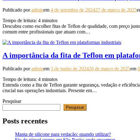
Publicado por
admin
em
4 de setembro de 2024
27 de março de 2025
Tempo de leitura:
4
minutos
Descubra como escolher fitas de Teflon de qualidade, com preço justo,
comum entre profissionais que atuam com…
A importância da fita de Teflon em platafo
Publicado por
admin
em
3 de junho de 2024
26 de março de 2025
em
f
Tempo de leitura:
4
minutos
Entenda como a fita de Teflon garante segurança, vedação e eficiência
crucial nas operações industriais. Presente em…
Pesquisar
Pesquisar
Posts recentes
Manta de silicone para vedação: quando utilizar?
Fio de níquel cromo em São Paulo: onde encontrar