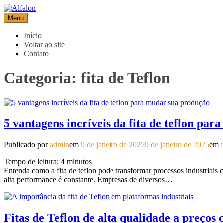
Pular
para
Menu
Alfalon
comércio e serviços pertinentes aos produtos de embalagens
o
conteúdo
Início
Voltar ao site
Contato
Categoria:
fita de Teflon
5 vantagens incríveis da fita de teflon pa
Publicado por
admin
em
9 de janeiro de 2025
9 de janeiro de 2025
em
Tempo de leitura:
4
minutos
Entenda como a fita de teflon pode transformar processos industriais 
alta performance é constante. Empresas de diversos…
Fitas de Teflon de alta qualidade a preços 