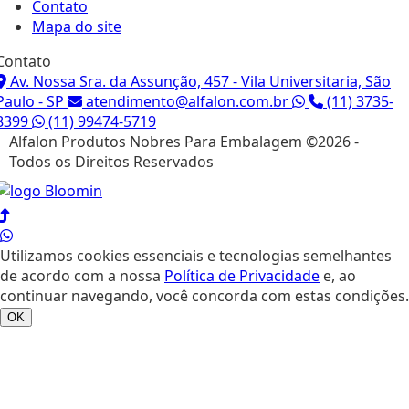
Contato
Mapa do site
Contato
Av. Nossa Sra. da Assunção, 457 - Vila Universitaria, São
Paulo - SP
atendimento@alfalon.com.br
(11) 3735-
8399
(11) 99474-5719
Alfalon Produtos Nobres Para Embalagem ©
2026 -
Todos os Direitos Reservados
Utilizamos cookies essenciais e tecnologias semelhantes
de acordo com a nossa
Política de Privacidade
e, ao
continuar navegando, você concorda com estas condições.
OK