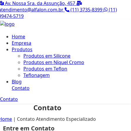
Av. Nossa Sra. da Assunção, 457
atendimento@alfalon.com.br
(11) 3735-8399
(11)
99474-5719
Home
Empresa
Produtos
Produtos em Silicone
Produtos em Níquel Cromo
Produtos em Teflon
Teflonagem
Blog
Contato
Contato
Contato
Home
|
Contato Atendimento Especializado
Entre em Contato