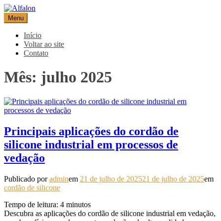
Pular
para
Menu
Alfalon
comércio e serviços pertinentes aos produtos de embalagens
o
conteúdo
Início
Voltar ao site
Contato
Mês:
julho 2025
Principais aplicações do cordão de
silicone industrial em processos de
vedação
Publicado por
admin
em
21 de julho de 2025
21 de julho de 2025
em
cordão de silicone
Tempo de leitura:
4
minutos
Descubra as aplicações do cordão de silicone industrial em vedação,