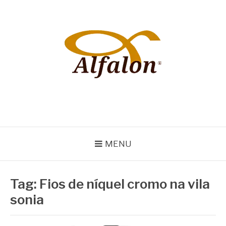
Pular
para
o
conteúdo
ALFALON
comércio e serviços pertinentes aos produtos de embalagens
MENU
Tag:
Fios de níquel cromo na vila
sonia