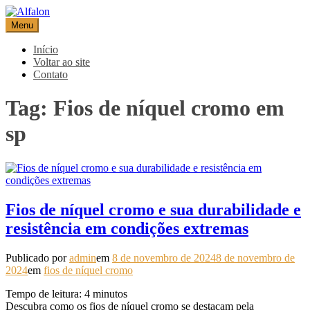
Pular
para
Menu
Alfalon
comércio e serviços pertinentes aos produtos de embalagens
o
conteúdo
Início
Voltar ao site
Contato
Tag:
Fios de níquel cromo em
sp
Fios de níquel cromo e sua durabilidade e
resistência em condições extremas
Publicado por
admin
em
8 de novembro de 2024
8 de novembro de
2024
em
fios de níquel cromo
Tempo de leitura:
4
minutos
Descubra como os fios de níquel cromo se destacam pela