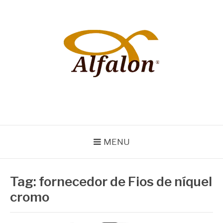
Pular
para
o
conteúdo
ALFALON
comércio e serviços pertinentes aos produtos de embalagens
MENU
Tag:
fornecedor de Fios de níquel
cromo