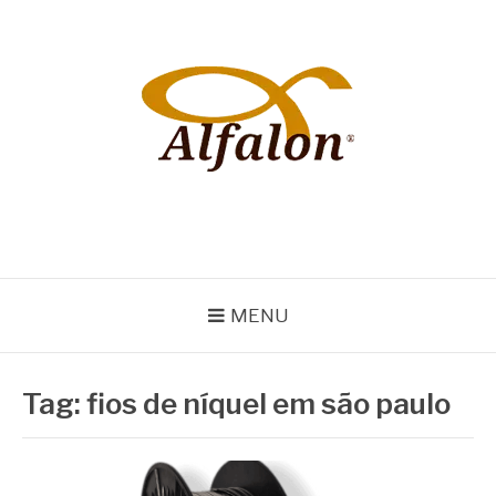
Pular
para
o
conteúdo
ALFALON
comércio e serviços pertinentes aos produtos de embalagens
MENU
Tag:
fios de níquel em são paulo