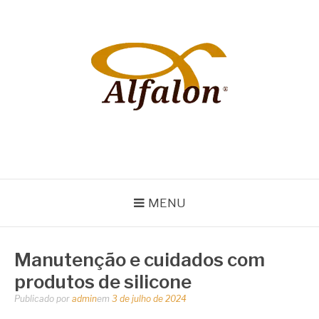
Pular
para
o
conteúdo
ALFALON
comércio e serviços pertinentes aos produtos de embalagens
MENU
Manutenção e cuidados com
produtos de silicone
Publicado por
admin
em
3 de julho de 2024