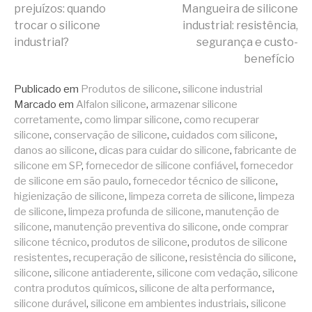
Continue
prejuízos: quando
Mangueira de silicone
trocar o silicone
industrial: resistência,
lendo
industrial?
segurança e custo-
benefício
Publicado em
Produtos de silicone
,
silicone industrial
Marcado em
Alfalon silicone
,
armazenar silicone
corretamente
,
como limpar silicone
,
como recuperar
silicone
,
conservação de silicone
,
cuidados com silicone
,
danos ao silicone
,
dicas para cuidar do silicone
,
fabricante de
silicone em SP
,
fornecedor de silicone confiável
,
fornecedor
de silicone em são paulo
,
fornecedor técnico de silicone
,
higienização de silicone
,
limpeza correta de silicone
,
limpeza
de silicone
,
limpeza profunda de silicone
,
manutenção de
silicone
,
manutenção preventiva do silicone
,
onde comprar
silicone técnico
,
produtos de silicone
,
produtos de silicone
resistentes
,
recuperação de silicone
,
resistência do silicone
,
silicone
,
silicone antiaderente
,
silicone com vedação
,
silicone
contra produtos químicos
,
silicone de alta performance
,
silicone durável
,
silicone em ambientes industriais
,
silicone