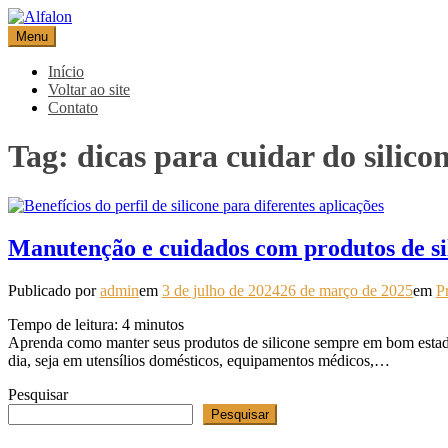
Pular
para
Menu
Alfalon
comércio e serviços pertinentes aos produtos de embalagens
o
conteúdo
Início
Voltar ao site
Contato
Tag:
dicas para cuidar do silico
Manutenção e cuidados com produtos de si
Publicado por
admin
em
3 de julho de 2024
26 de março de 2025
em
P
Tempo de leitura:
4
minutos
Aprenda como manter seus produtos de silicone sempre em bom estado 
dia, seja em utensílios domésticos, equipamentos médicos,…
Pesquisar
Pesquisar