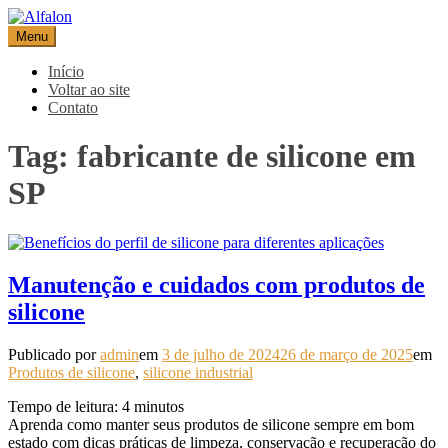
Pular
para
Menu
Alfalon
comércio e serviços pertinentes aos produtos de embalagens
o
conteúdo
Início
Voltar ao site
Contato
Tag:
fabricante de silicone em
SP
Manutenção e cuidados com produtos de
silicone
Publicado por
admin
em
3 de julho de 2024
26 de março de 2025
em
Produtos de silicone
,
silicone industrial
Tempo de leitura:
4
minutos
Aprenda como manter seus produtos de silicone sempre em bom
estado com dicas práticas de limpeza, conservação e recuperação do