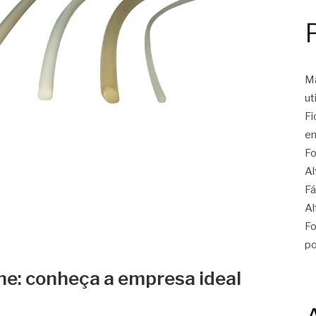
Ma
ut
Fi
en
Fo
Al
Fá
Al
Fo
po
one: conheça a empresa ideal