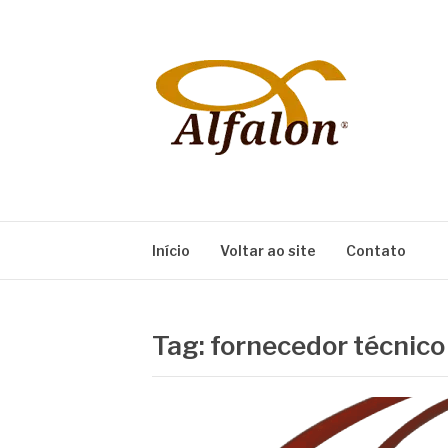
Pular
para
o
conteúdo
ALFALON
comércio e serviços pertinentes aos produtos
Início
Voltar ao site
Contato
Tag:
fornecedor técnico 