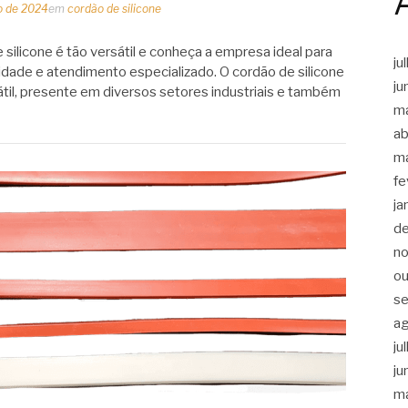
o de 2024
em
cordão de silicone
silicone é tão versátil e conheça a empresa ideal para
ju
dade e atendimento especializado. O cordão de silicone
ju
til, presente em diversos setores industriais e também
m
ab
m
fe
ja
d
n
ou
s
a
ju
ju
m