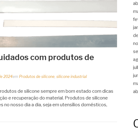
ab
m
fe
ja
d
n
s
uidados com produtos de
a
ju
ju
 de 2024
em
Produtos de silicone
,
silicone industrial
m
rodutos de silicone sempre em bom estado com dicas
ab
ção e recuperação do material. Produtos de silicone
 no nosso dia a dia, seja em utensílios domésticos,