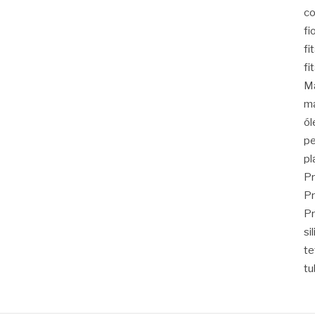
co
fi
fi
fi
Ma
ma
ól
pe
pl
Pr
Pr
Pr
si
t
tu