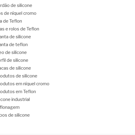
rdão de silicone
os de níquel cromo
ta de Teflon
tas e rolos de Teflon
nta de silicone
nta de teflon
eo de silicone
rfil de silicone
acas de silicone
odutos de silicone
odutos em níquel cromo
odutos em Teflon
licone industrial
eflonagem
bos de silicone