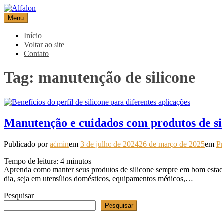
Pular
para
Menu
Alfalon
comércio e serviços pertinentes aos produtos de embalagens
o
conteúdo
Início
Voltar ao site
Contato
Tag:
manutenção de silicone
Manutenção e cuidados com produtos de si
Publicado por
admin
em
3 de julho de 2024
26 de março de 2025
em
P
Tempo de leitura:
4
minutos
Aprenda como manter seus produtos de silicone sempre em bom estado 
dia, seja em utensílios domésticos, equipamentos médicos,…
Pesquisar
Pesquisar