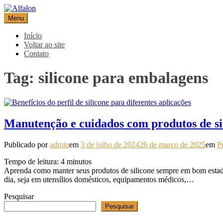
Pular
para
Menu
Alfalon
comércio e serviços pertinentes aos produtos de embalagens
o
conteúdo
Início
Voltar ao site
Contato
Tag:
silicone para embalagens
Manutenção e cuidados com produtos de si
Publicado por
admin
em
3 de julho de 2024
26 de março de 2025
em
P
Tempo de leitura:
4
minutos
Aprenda como manter seus produtos de silicone sempre em bom estado 
dia, seja em utensílios domésticos, equipamentos médicos,…
Pesquisar
Pesquisar