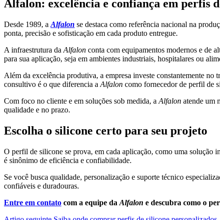
Alfalon: excelência e confiança em perfis d
Desde 1989, a
Alfalon
se destaca como referência nacional na produç
ponta, precisão e sofisticação em cada produto entregue.
A infraestrutura da
Alfalon
conta com equipamentos modernos e de alta 
para sua aplicação, seja em ambientes industriais, hospitalares ou alim
Além da excelência produtiva, a empresa investe constantemente no tr
consultivo é o que diferencia a
Alfalon
como fornecedor de perfil de 
Com foco no cliente e em soluções sob medida, a
Alfalon
atende um m
qualidade e no prazo.
Escolha o silicone certo para seu projeto
O perfil de silicone se prova, em cada aplicação, como uma solução i
é sinônimo de eficiência e confiabilidade.
Se você busca qualidade, personalização e suporte técnico especiali
confiáveis e duradouras.
Entre em contato
com a equipe da
Alfalon
e descubra como o perfi
Artigo seguinte
Saiba onde comprar perfis de silicone personalizados