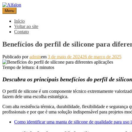
Pular
para
Menu
Alfalon
comércio e serviços pertinentes aos produtos de embalagens
o
conteúdo
Início
Voltar ao site
Contato
Benefícios do perfil de silicone para difere
Publicado por
admin
em
3 de maio de 2024
26 de março de 2025
Tempo de leitura:
4
minutos
Descubra os principais benefícios do perfil de silic
O perfil de silicone é um componente técnico extremamente valorizado 
fazem dele uma escolha estratégica.
Com alta resistência térmica, durabilidade, flexibilidade e segurança 
profissionais e por que é uma solução indispensável para projetos mod
Como identificar uma manta de silicone de qualidade para uso i