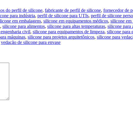
os do perfil de silicone
,
fabricante de perfil de silicone
,
fornecedor de pe
licone para indústria
,
perfil de silicone para UTIs
,
perfil de silicone pers
ilicone em embalagens
,
silicone em equipamentos médicos
,
silicone em 
,
silicone para alimentos
,
silicone para altas temperaturas
,
silicone para
 engenharia civil
,
silicone para equipamentos de limpeza
,
silicone para 
 para máquinas
,
silicone para projetos arquitetônicos
,
silicone para veda
,
vedação de silicone para envase