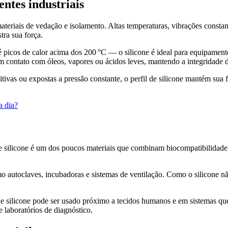
entes industriais
materiais de vedação e isolamento. Altas temperaturas, vibrações const
tra sua força.
é picos de calor acima dos 200 °C — o silicone é ideal para equipamento
contato com óleos, vapores ou ácidos leves, mantendo a integridade d
ivas ou expostas a pressão constante, o perfil de silicone mantém sua 
a dia?
de silicone é um dos poucos materiais que combinam biocompatibilidade, 
 autoclaves, incubadoras e sistemas de ventilação. Como o silicone nã
e silicone pode ser usado próximo a tecidos humanos e em sistemas que
e laboratórios de diagnóstico.