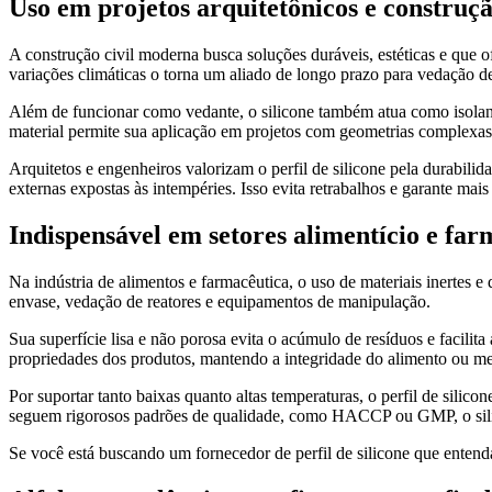
Uso em projetos arquitetônicos e construçã
A construção civil moderna busca soluções duráveis, estéticas e que of
variações climáticas o torna um aliado de longo prazo para vedação de
Além de funcionar como vedante, o silicone também atua como isolante
material permite sua aplicação em projetos com geometrias complexas
Arquitetos e engenheiros valorizam o perfil de silicone pela durabi
externas expostas às intempéries. Isso evita retrabalhos e garante mai
Indispensável em setores alimentício e far
Na indústria de alimentos e farmacêutica, o uso de materiais inertes e 
envase, vedação de reatores e equipamentos de manipulação.
Sua superfície lisa e não porosa evita o acúmulo de resíduos e facili
propriedades dos produtos, mantendo a integridade do alimento ou m
Por suportar tanto baixas quanto altas temperaturas, o perfil de sili
seguem rigorosos padrões de qualidade, como HACCP ou GMP, o silic
Se você está buscando um fornecedor de perfil de silicone que entend