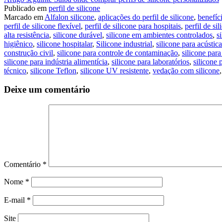
Continue
Publicado em
perfil de silicone
lendo
Marcado em
Alfalon silicone
,
aplicações do perfil de silicone
,
benefíci
perfil de silicone flexível
,
perfil de silicone para hospitais
,
perfil de si
alta resistência
,
silicone durável
,
silicone em ambientes controlados
,
s
higiênico
,
silicone hospitalar
,
Silicone industrial
,
silicone para acústica
construção civil
,
silicone para controle de contaminação
,
silicone para
silicone para indústria alimentícia
,
silicone para laboratórios
,
silicone
técnico
,
silicone Teflon
,
silicone UV resistente
,
vedação com silicone
Deixe um comentário
Comentário
*
Nome
*
E-mail
*
Site