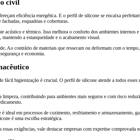
o civil
ereçam eficiência energética. E o perfil de silicone se encaixa perfeita
 fachadas, esquadrias e coberturas.
 acústico e térmico. Isso melhora o conforto dos ambientes internos e 
, mantendo a estanqueidade e o acabamento visual.
lidade. Ao contrário de materiais que ressecam ou deformam com o temp
s segurança e economia.
macêutico
de fácil higienização é crucial. O perfil de silicone atende a todos esse
ta a limpeza, contribuindo para ambientes mais seguros e com risco reduz
edicamento.
cone é ideal em processos de cozimento, resfriamento e armazenamento, g
one é uma escolha estratégica.
a essas exigências, vale destacar empresas com expertise comprovada no