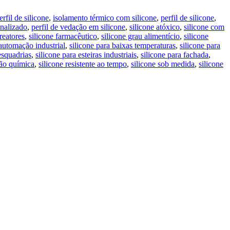
rfil de silicone
,
isolamento térmico com silicone
,
perfil de silicone
,
onalizado
,
perfil de vedação em silicone
,
silicone atóxico
,
silicone com
reatores
,
silicone farmacêutico
,
silicone grau alimentício
,
silicone
 automação industrial
,
silicone para baixas temperaturas
,
silicone para
esquadrias
,
silicone para esteiras industriais
,
silicone para fachada
,
ção química
,
silicone resistente ao tempo
,
silicone sob medida
,
silicone