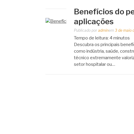
Benefícios do pe
aplicações
Publicado por
admin
em
3 de maio 
Tempo de leitura:
4
minutos
Descubra os principais benefí
como indústria, saúde, constr
técnico extremamente valoriz
setor hospitalar ou…