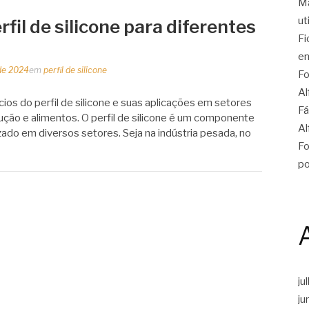
Ma
ut
rfil de silicone para diferentes
Fi
en
de 2024
em
perfil de silicone
Fo
Al
cios do perfil de silicone e suas aplicações em setores
Fá
ução e alimentos. O perfil de silicone é um componente
Al
ado em diversos setores. Seja na indústria pesada, no
Fo
po
ju
ju