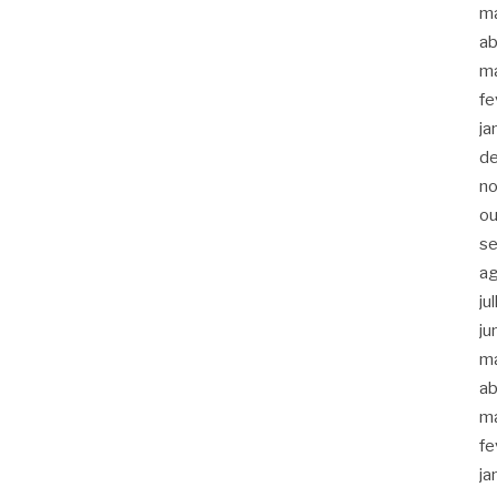
m
ab
m
fe
ja
d
n
ou
s
a
ju
ju
m
ab
m
fe
ja