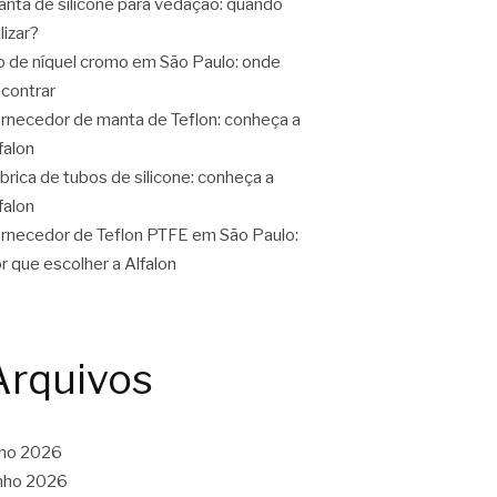
nta de silicone para vedação: quando
ilizar?
o de níquel cromo em São Paulo: onde
contrar
rnecedor de manta de Teflon: conheça a
falon
brica de tubos de silicone: conheça a
falon
rnecedor de Teflon PTFE em São Paulo:
r que escolher a Alfalon
Arquivos
lho 2026
nho 2026