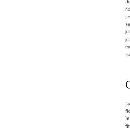
d
n
s
a
ju
ju
m
ab
co
fi
fi
fi