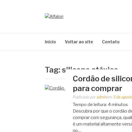
Pular
para
o
ALFALON
conteúdo
comércio e serviços pertinentes aos produtos
Início
Voltar ao site
Contato
Tag:
silicone atóxico
Cordão de silic
para comprar
Publicado por
admin
em
3 de agost
Tempo de leitura:
4
minutos
Descubra por que o cordão de 
comprar com segurança, quali
é um material altamente versá
no…