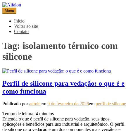
Pular
para
Menu
Alfalon
comércio e serviços pertinentes aos produtos de embalagens
o
conteúdo
Início
Voltar ao site
Contato
Tag:
isolamento térmico com
silicone
Perfil de silicone para vedação: o que é e
como funciona
Publicado por
admin
em
9 de fevereiro de 2026
em
perfil de silicone
Tempo de leitura:
4
minutos
Entenda o que é perfil de silicone para vedação, seus tipos,
aplicações e benefícios para uso industrial e arquitetônico. O perfil
de silicone para vedação é um dos componentes mais versáteis e