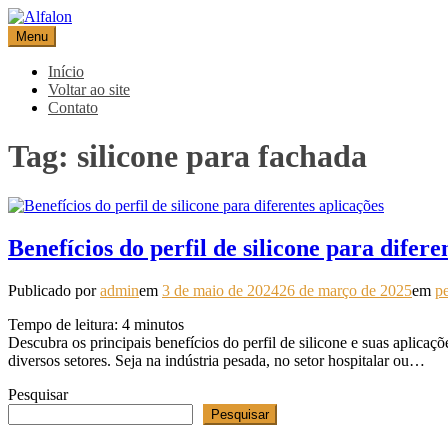
Pular
para
Menu
Alfalon
comércio e serviços pertinentes aos produtos de embalagens
o
conteúdo
Início
Voltar ao site
Contato
Tag:
silicone para fachada
Benefícios do perfil de silicone para difere
Publicado por
admin
em
3 de maio de 2024
26 de março de 2025
em
pe
Tempo de leitura:
4
minutos
Descubra os principais benefícios do perfil de silicone e suas aplica
diversos setores. Seja na indústria pesada, no setor hospitalar ou…
Pesquisar
Pesquisar