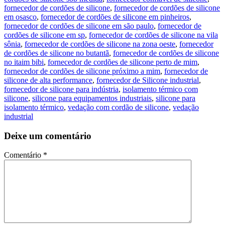
fornecedor de cordões de silicone
,
fornecedor de cordões de silicone
em osasco
,
fornecedor de cordões de silicone em pinheiros
,
fornecedor de cordões de silicone em são paulo
,
fornecedor de
cordões de silicone em sp
,
fornecedor de cordões de silicone na vila
sônia
,
fornecedor de cordões de silicone na zona oeste
,
fornecedor
de cordões de silicone no butantã
,
fornecedor de cordões de silicone
no itaim bibi
,
fornecedor de cordões de silicone perto de mim
,
fornecedor de cordões de silicone próximo a mim
,
fornecedor de
silicone de alta performance
,
fornecedor de Silicone industrial
,
fornecedor de silicone para indústria
,
isolamento térmico com
silicone
,
silicone para equipamentos industriais
,
silicone para
isolamento térmico
,
vedação com cordão de silicone
,
vedação
industrial
Deixe um comentário
Comentário
*