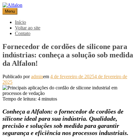
Pular
para
Menu
Alfalon
comércio e serviços pertinentes aos produtos de embalagens
o
conteúdo
Início
Voltar ao site
Contato
Fornecedor de cordões de silicone para
indústrias: conheça a solução sob medida
da Alfalon!
Publicado por
admin
em
4 de fevereiro de 2025
4 de fevereiro de
2025
Tempo de leitura:
4
minutos
Conheça a Alfalon: o fornecedor de cordões de
silicone ideal para sua indústria. Qualidade,
precisão e soluções sob medida para garantir
segurança e eficiência nos processos industriais.