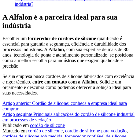
indústria?
A Alfalon é a parceira ideal para sua
indústria
Escolher um
fornecedor de cordões de silicone
qualificado é
essencial para garantir a segurança, eficiência e durabilidade dos
processos industriais. A
Alfalon
, com sua expertise de mais de 30
anos, tecnologia de ponta e atendimento personalizado, se posiciona
como a melhor escolha para indústrias que exigem qualidade e
precisão.
Se sua empresa busca cordões de silicone fabricados com excelência
e rigor técnico,
entre em contato com a
Alfalon
. Solicite um
orçamento e descubra como podemos oferecer a solução ideal para
suas necessidades.
Continue
Artigo anterior
Cordão de silicone: conheça a empresa ideal para
comprar
lendo
Artigo seguinte
Principais aplicações do cordão de silicone industrial
em processos de vedação
Publicado em
cordão de silicone
Marcado em
cordão de silicone
,
cordão de silicone para vedação
,
cordões de silicone sob medida
,
fornecedor confiável de silicone
,