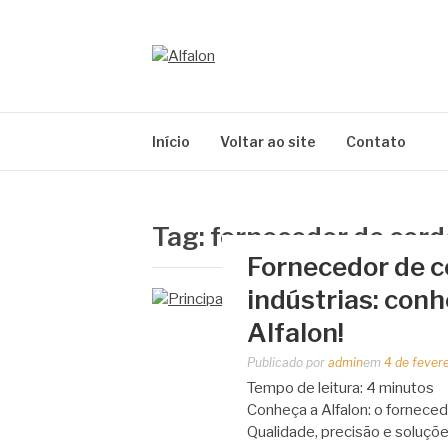
Pular
para
o
ALFALON
conteúdo
comércio e serviços pertinentes aos produtos
Início
Voltar ao site
Contato
Tag:
fornecedor de cord
Fornecedor de c
indústrias: con
Alfalon!
Publicado por
admin
em
4 de fever
Tempo de leitura:
4
minutos
Conheça a Alfalon: o fornecedo
Qualidade, precisão e soluçõe