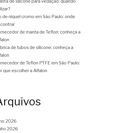
nta de silicone para vedação: quando
ilizar?
o de níquel cromo em São Paulo: onde
contrar
rnecedor de manta de Teflon: conheça a
falon
brica de tubos de silicone: conheça a
falon
rnecedor de Teflon PTFE em São Paulo:
r que escolher a Alfalon
Arquivos
lho 2026
nho 2026