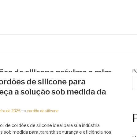
 de embalagens
ões de silicone próximo a mim
Pe
ordões de silicone para
heça a solução sob medida da
eiro de 2025
em
cordão de silicone
r de cordões de silicone ideal para sua indústria.
s sob medida para garantir segurança e eficiência nos