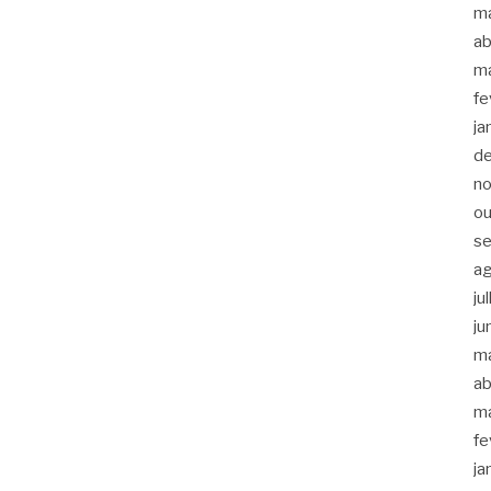
m
ab
m
fe
ja
d
n
ou
s
a
ju
ju
m
ab
m
fe
ja