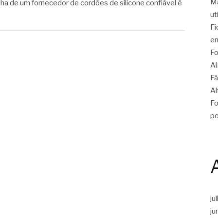
Ma
lha de um fornecedor de cordões de silicone confiável é
ut
Fi
en
Fo
Al
Fá
Al
Fo
po
ju
ju