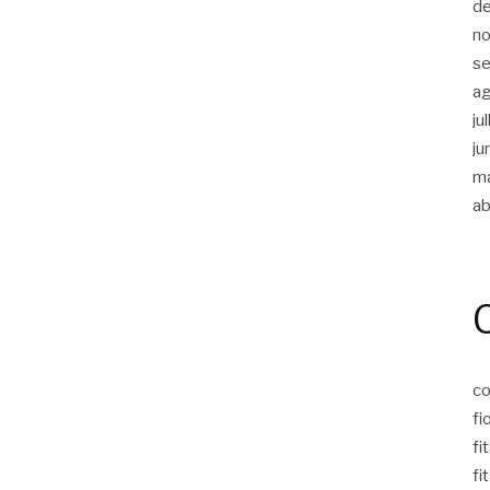
d
n
s
a
ju
ju
m
ab
co
fi
fi
fi