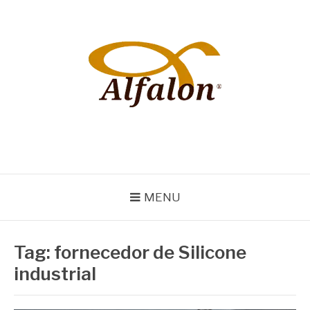
Pular
para
o
conteúdo
ALFALON
comércio e serviços pertinentes aos produtos de embalagens
MENU
Tag:
fornecedor de Silicone
industrial