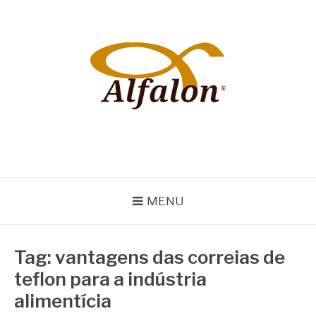
Pular
para
o
conteúdo
ALFALON
comércio e serviços pertinentes aos produtos de embalagens
MENU
Tag:
vantagens das correias de
teflon para a indústria
alimentícia