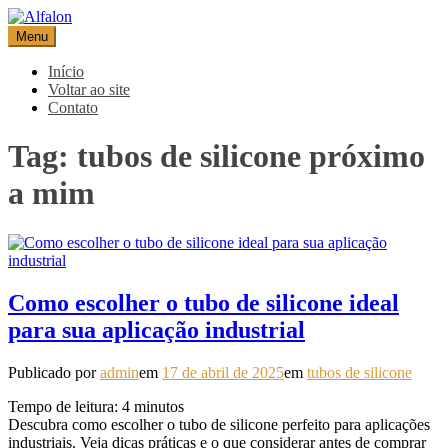
Pular
para
Menu
Alfalon
comércio e serviços pertinentes aos produtos de embalagens
o
conteúdo
Início
Voltar ao site
Contato
Tag:
tubos de silicone próximo
a mim
Como escolher o tubo de silicone ideal
para sua aplicação industrial
Publicado por
admin
em
17 de abril de 2025
em
tubos de silicone
Tempo de leitura:
4
minutos
Descubra como escolher o tubo de silicone perfeito para aplicações
industriais. Veja dicas práticas e o que considerar antes de comprar