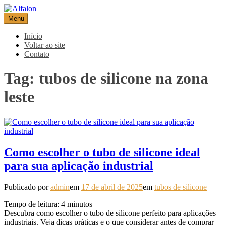
Pular
para
Menu
Alfalon
comércio e serviços pertinentes aos produtos de embalagens
o
conteúdo
Início
Voltar ao site
Contato
Tag:
tubos de silicone na zona
leste
Como escolher o tubo de silicone ideal
para sua aplicação industrial
Publicado por
admin
em
17 de abril de 2025
em
tubos de silicone
Tempo de leitura:
4
minutos
Descubra como escolher o tubo de silicone perfeito para aplicações
industriais. Veja dicas práticas e o que considerar antes de comprar