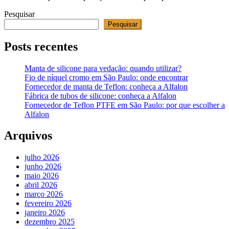
Pesquisar
Pesquisar
Posts recentes
Manta de silicone para vedação: quando utilizar?
Fio de níquel cromo em São Paulo: onde encontrar
Fornecedor de manta de Teflon: conheça a Alfalon
Fábrica de tubos de silicone: conheça a Alfalon
Fornecedor de Teflon PTFE em São Paulo: por que escolher a
Alfalon
Arquivos
julho 2026
junho 2026
maio 2026
abril 2026
março 2026
fevereiro 2026
janeiro 2026
dezembro 2025