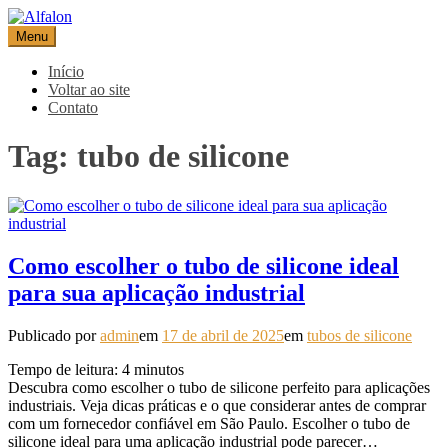
Pular
para
Menu
Alfalon
comércio e serviços pertinentes aos produtos de embalagens
o
conteúdo
Início
Voltar ao site
Contato
Tag:
tubo de silicone
Como escolher o tubo de silicone ideal
para sua aplicação industrial
Publicado por
admin
em
17 de abril de 2025
em
tubos de silicone
Tempo de leitura:
4
minutos
Descubra como escolher o tubo de silicone perfeito para aplicações
industriais. Veja dicas práticas e o que considerar antes de comprar
com um fornecedor confiável em São Paulo. Escolher o tubo de
silicone ideal para uma aplicação industrial pode parecer…