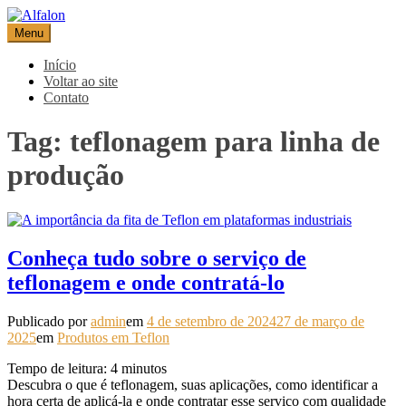
Pular
para
Menu
Alfalon
comércio e serviços pertinentes aos produtos de embalagens
o
conteúdo
Início
Voltar ao site
Contato
Tag:
teflonagem para linha de
produção
Conheça tudo sobre o serviço de
teflonagem e onde contratá-lo
Publicado por
admin
em
4 de setembro de 2024
27 de março de
2025
em
Produtos em Teflon
Tempo de leitura:
4
minutos
Descubra o que é teflonagem, suas aplicações, como identificar a
hora certa de aplicá-la e onde contratar esse serviço com qualidade