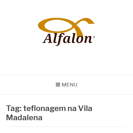
Pular
para
o
conteúdo
ALFALON
comércio e serviços pertinentes aos produtos de embalagens
MENU
Tag:
teflonagem na Vila
Madalena