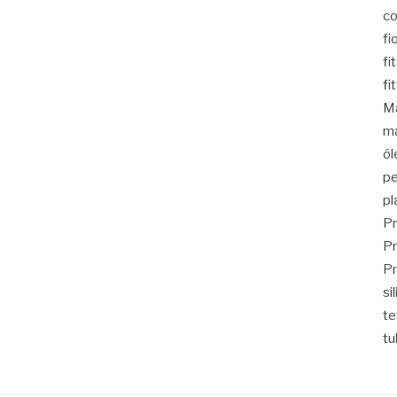
co
fi
fi
fi
Ma
ma
ól
pe
pl
Pr
Pr
Pr
si
t
tu