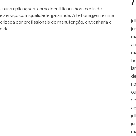
suas aplicações, como identificar a hora certa de
sse serviço com qualidade garantida. A teflonagem é uma
ju
lorizada por profissionais de manutenção, engenharia e
ju
se de…
m
ab
m
fe
ja
d
n
ou
s
a
ju
ju
m