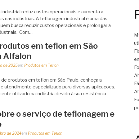
ndustrial reduz custos operacionais e aumenta a
 nas indústrias. A teflonagem industrial é uma das
quem busca reduzir custos operacionais e prolongar a
ndustriais. Com…
Ma
ut
rodutos em teflon em São
Fi
a Alfalon
en
o de 2025
em
Produtos em Teflon
Fo
Al
 de produtos em teflon em São Paulo, conheça a
Fá
a e atendimento especializado para diversas aplicações.
Al
ente utilizado na indústria devido à sua resistência
Fo
po
bre o serviço de teflonagem e
o
bro de 2024
em
Produtos em Teflon