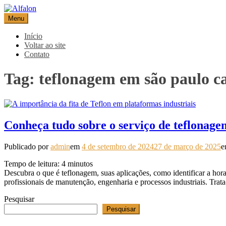
Pular
para
Menu
Alfalon
comércio e serviços pertinentes aos produtos de embalagens
o
conteúdo
Início
Voltar ao site
Contato
Tag:
teflonagem em são paulo ca
Conheça tudo sobre o serviço de teflonage
Publicado por
admin
em
4 de setembro de 2024
27 de março de 2025
Tempo de leitura:
4
minutos
Descubra o que é teflonagem, suas aplicações, como identificar a hora
profissionais de manutenção, engenharia e processos industriais. Tra
Pesquisar
Pesquisar