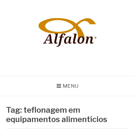
Pular
para
o
conteúdo
ALFALON
comércio e serviços pertinentes aos produtos de embalagens
MENU
Tag:
teflonagem em
equipamentos alimentícios