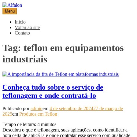
Pular
para
Menu
Alfalon
comércio e serviços pertinentes aos produtos de embalagens
o
conteúdo
Início
Voltar ao site
Contato
Tag:
teflon em equipamentos
industriais
Conheça tudo sobre o serviço de
teflonagem e onde contratá-lo
Publicado por
admin
em
4 de setembro de 2024
27 de março de
2025
em
Produtos em Teflon
Tempo de leitura:
4
minutos
Descubra o que é teflonagem, suas aplicações, como identificar a
hora certa de aplicá-la e onde contratar esse serviço com qualidade