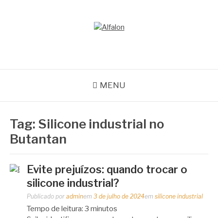
Pular
para
o
ALFALON
conteúdo
comércio e serviços pertinentes aos produtos de embalagens
MENU
Tag:
Silicone industrial no
Butantan
Evite prejuízos: quando trocar o
silicone industrial?
Publicado por
admin
em
3 de julho de 2024
em
silicone industrial
Tempo de leitura:
3
minutos