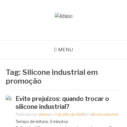
Pular
para
o
ALFALON
conteúdo
comércio e serviços pertinentes aos produtos de embalagens
MENU
Tag:
Silicone industrial em
promoção
Evite prejuízos: quando trocar o
silicone industrial?
Publicado por
admin
em
3 de julho de 2024
em
silicone industrial
Tempo de leitura:
3
minutos