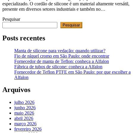
especializado. O cordão de silicone é um material altamente versátil,
presente em diversos setores industriais e também no…
Pesquisar
Pesquisar
Posts recentes
Manta de silicone para vedação: quando utilizar?
Fio de níquel cromo em São Paulo: onde encontrar
Fornecedor de manta de Teflon: conheça a Alfalon
Fábrica de tubos de silicone: conheça a Alfalon
Fornecedor de Teflon PTFE em São Paulo: por que escolher a
Alfalon
Arquivos
julho 2026
junho 2026
maio 2026
abril 2026
março 2026
fevereiro 2026