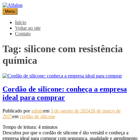
Pular
para
Menu
Alfalon
comércio e serviços pertinentes aos produtos de embalagens
o
conteúdo
Início
Voltar ao site
Contato
Tag:
silicone com resistência
química
Cordão de silicone: conheça a empresa
ideal para comprar
Publicado por
admin
em
3 de agosto de 2024
26 de março de
2025
em
cordão de silicone
Tempo de leitura:
4
minutos
Descubra por que o cordão de silicone é tão versátil e conheça a
empresa ideal para comprar com segurança, qualidade e atendimento