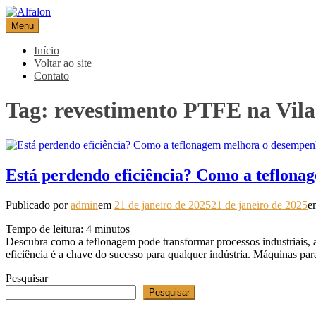
Pular
para
Menu
Alfalon
comércio e serviços pertinentes aos produtos de embalagens
o
conteúdo
Início
Voltar ao site
Contato
Tag:
revestimento PTFE na Vila
Está perdendo eficiência? Como a teflona
Publicado por
admin
em
21 de janeiro de 2025
21 de janeiro de 2025
e
Tempo de leitura:
4
minutos
Descubra como a teflonagem pode transformar processos industriais, 
eficiência é a chave do sucesso para qualquer indústria. Máquinas p
Pesquisar
Pesquisar