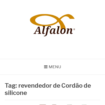
Pular
para
o
conteúdo
ALFALON
comércio e serviços pertinentes aos produtos de embalagens
MENU
Tag:
revendedor de Cordão de
silicone