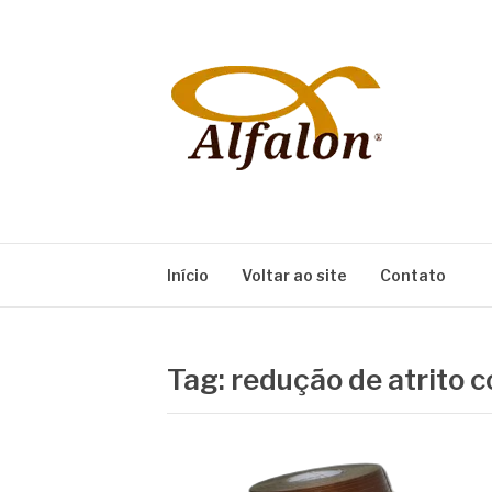
Pular
para
o
conteúdo
ALFALON
comércio e serviços pertinentes aos produtos
Início
Voltar ao site
Contato
Tag:
redução de atrito c