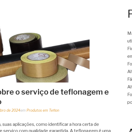
Ma
ut
Fi
en
Fo
Al
Fá
Al
bre o serviço de teflonagem e
Fo
o
po
bro de 2024
em
Produtos em Teflon
suas aplicações, como identificar a hora certa de
sse serviço com qualidade garantida. A teflonagem é uma