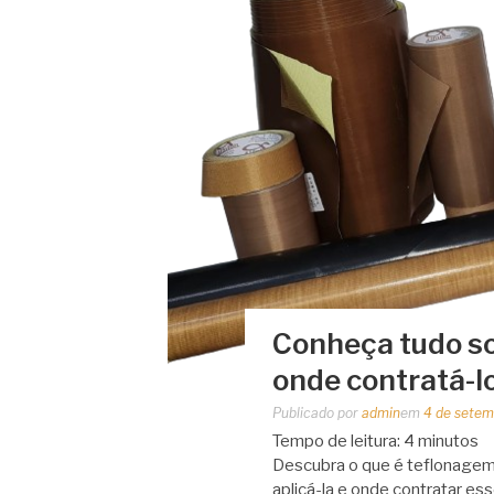
Conheça tudo so
onde contratá-l
Publicado por
admin
em
4 de setem
Tempo de leitura:
4
minutos
Descubra o que é teflonagem, 
aplicá-la e onde contratar e