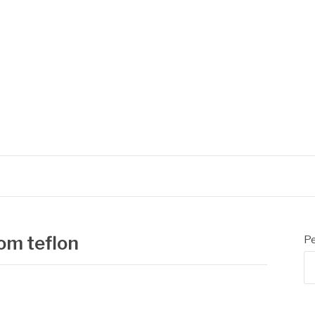
 de embalagens
om teflon
Pe