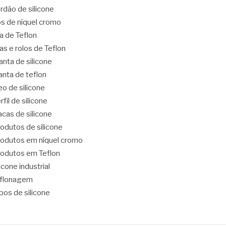
rdão de silicone
os de níquel cromo
ta de Teflon
tas e rolos de Teflon
nta de silicone
nta de teflon
eo de silicone
rfil de silicone
acas de silicone
odutos de silicone
odutos em níquel cromo
odutos em Teflon
licone industrial
eflonagem
bos de silicone