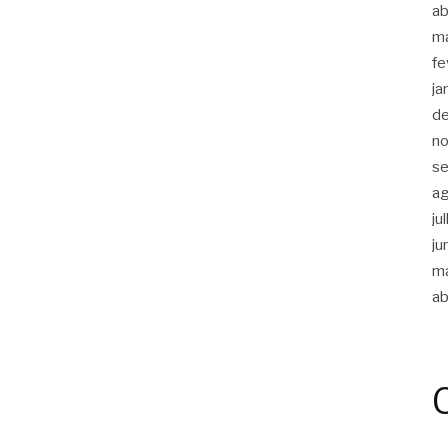
ab
m
fe
ja
d
n
s
a
ju
ju
m
ab