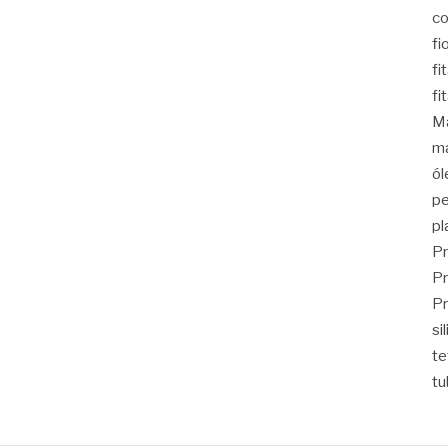
co
fi
fi
fi
Ma
ma
ól
pe
pl
Pr
Pr
Pr
si
t
tu