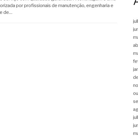
lorizada por profissionais de manutenção, engenharia e
se de…
ju
ju
m
ab
m
fe
ja
d
n
ou
s
a
ju
ju
m