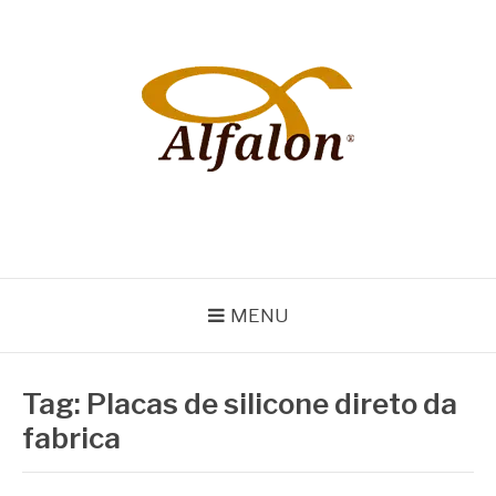
Pular
para
o
conteúdo
ALFALON
comércio e serviços pertinentes aos produtos de embalagens
MENU
Tag:
Placas de silicone direto da
fabrica