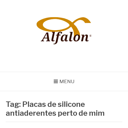
Pular
para
o
conteúdo
ALFALON
comércio e serviços pertinentes aos produtos de embalagens
MENU
Tag:
Placas de silicone
antiaderentes perto de mim