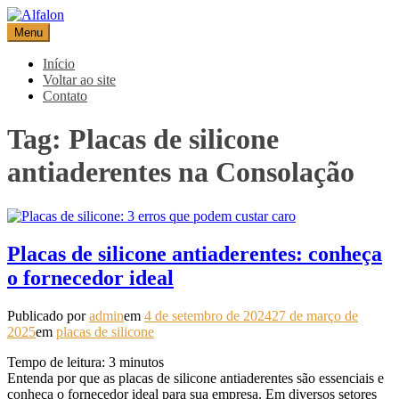
Pular
para
Menu
Alfalon
comércio e serviços pertinentes aos produtos de embalagens
o
conteúdo
Início
Voltar ao site
Contato
Tag:
Placas de silicone
antiaderentes na Consolação
Placas de silicone antiaderentes: conheça
o fornecedor ideal
Publicado por
admin
em
4 de setembro de 2024
27 de março de
2025
em
placas de silicone
Tempo de leitura:
3
minutos
Entenda por que as placas de silicone antiaderentes são essenciais e
conheça o fornecedor ideal para sua empresa. Em diversos setores