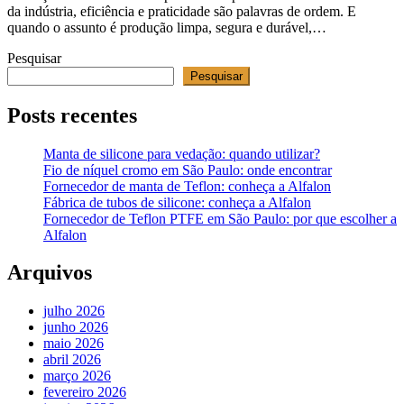
da indústria, eficiência e praticidade são palavras de ordem. E
quando o assunto é produção limpa, segura e durável,…
Pesquisar
Pesquisar
Posts recentes
Manta de silicone para vedação: quando utilizar?
Fio de níquel cromo em São Paulo: onde encontrar
Fornecedor de manta de Teflon: conheça a Alfalon
Fábrica de tubos de silicone: conheça a Alfalon
Fornecedor de Teflon PTFE em São Paulo: por que escolher a
Alfalon
Arquivos
julho 2026
junho 2026
maio 2026
abril 2026
março 2026
fevereiro 2026