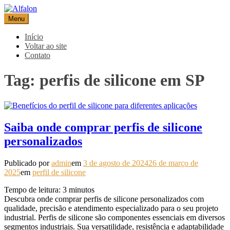
Pular
para
Menu
Alfalon
comércio e serviços pertinentes aos produtos de embalagens
o
conteúdo
Início
Voltar ao site
Contato
Tag:
perfis de silicone em SP
Saiba onde comprar perfis de silicone
personalizados
Publicado por
admin
em
3 de agosto de 2024
26 de março de
2025
em
perfil de silicone
Tempo de leitura:
3
minutos
Descubra onde comprar perfis de silicone personalizados com
qualidade, precisão e atendimento especializado para o seu projeto
industrial. Perfis de silicone são componentes essenciais em diversos
segmentos industriais. Sua versatilidade, resistência e adaptabilidade