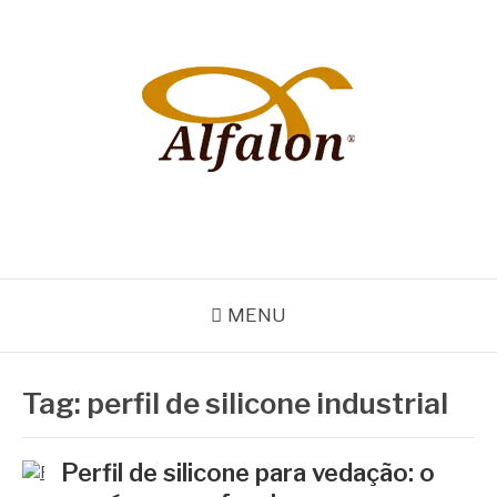
Pular
para
o
conteúdo
ALFALON
comércio e serviços pertinentes aos produtos de embalagens
MENU
Tag:
perfil de silicone industrial
Perfil de silicone para vedação: o