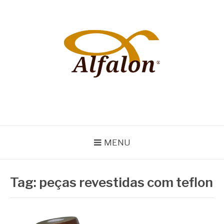
Pular
para
o
conteúdo
ALFALON
comércio e serviços pertinentes aos produtos de embalagens
MENU
Tag:
peças revestidas com teflon