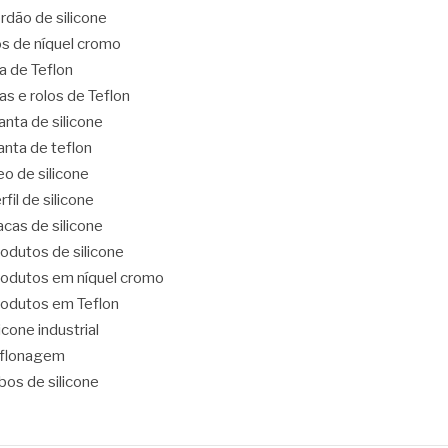
rdão de silicone
os de níquel cromo
ta de Teflon
tas e rolos de Teflon
nta de silicone
nta de teflon
eo de silicone
rfil de silicone
acas de silicone
odutos de silicone
odutos em níquel cromo
odutos em Teflon
licone industrial
eflonagem
bos de silicone