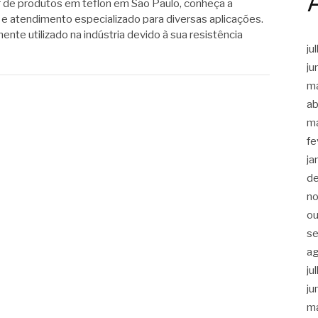
 de produtos em teflon em São Paulo, conheça a
a e atendimento especializado para diversas aplicações.
ente utilizado na indústria devido à sua resistência
ju
ju
m
ab
m
fe
ja
d
n
ou
s
a
ju
ju
m