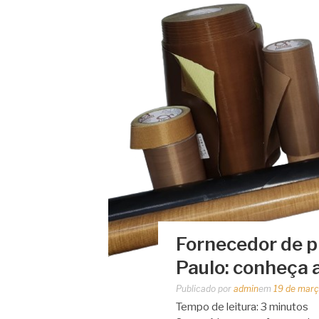
Fornecedor de p
Paulo: conheça 
Publicado por
admin
em
19 de març
Tempo de leitura:
3
minutos