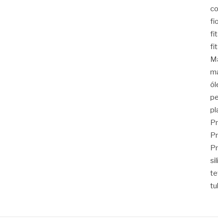
co
fi
fi
fi
Ma
ma
ól
pe
pl
Pr
Pr
Pr
si
t
tu