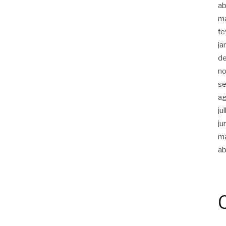
ab
m
fe
ja
d
n
s
a
ju
ju
m
ab