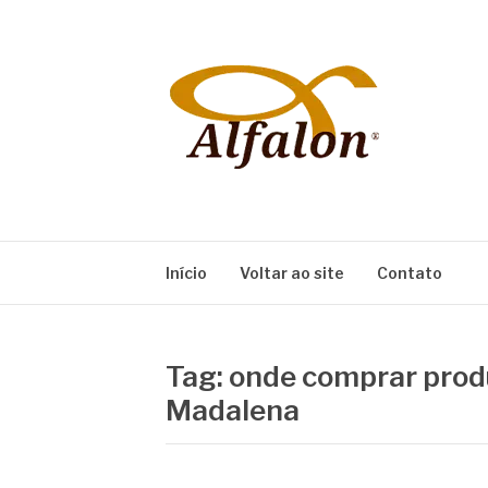
Pular
para
o
conteúdo
ALFALON
comércio e serviços pertinentes aos produtos
Início
Voltar ao site
Contato
Tag:
onde comprar produ
Madalena