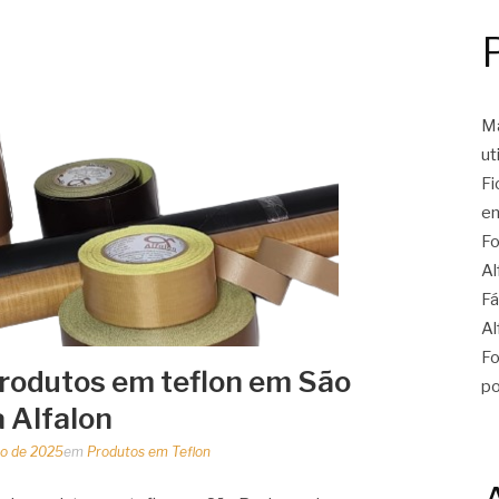
Ma
ut
Fi
en
Fo
Al
Fá
Al
Fo
rodutos em teflon em São
po
a Alfalon
o de 2025
em
Produtos em Teflon