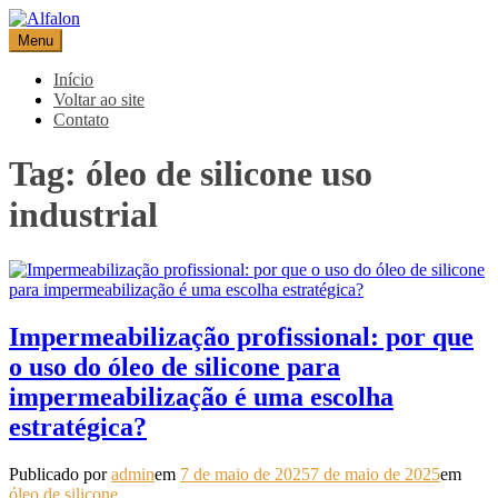
Pular
para
Menu
Alfalon
comércio e serviços pertinentes aos produtos de embalagens
o
conteúdo
Início
Voltar ao site
Contato
Tag:
óleo de silicone uso
industrial
Impermeabilização profissional: por que
o uso do óleo de silicone para
impermeabilização é uma escolha
estratégica?
Publicado por
admin
em
7 de maio de 2025
7 de maio de 2025
em
óleo de silicone