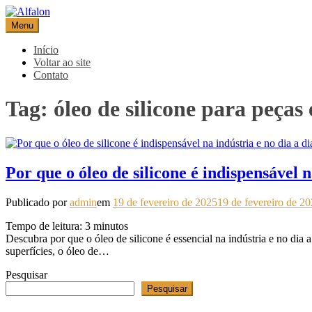
Pular
para
Menu
Alfalon
comércio e serviços pertinentes aos produtos de embalagens
o
conteúdo
Início
Voltar ao site
Contato
Tag:
óleo de silicone para peças
Por que o óleo de silicone é indispensável n
Publicado por
admin
em
19 de fevereiro de 2025
19 de fevereiro de 2
Tempo de leitura:
3
minutos
Descubra por que o óleo de silicone é essencial na indústria e no dia
superfícies, o óleo de…
Pesquisar
Pesquisar